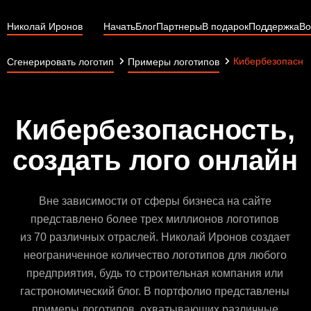
Николай Иронов
Начать
Блог
Партнеры
В подарок
Поддержка
Во
Кибербезопасно
Сгенерировать логотип
Примеры логотипов
Кибербезопасность,
создать лого онлайн
Вне зависимости от сферы бизнеса на сайте
представлено более трех миллионов логотипов
из 70 различных отраслей. Николай Иронов создает
неограниченное количество логотипов для любого
предприятия, будь то строительная компания или
гастрономический блог. В портфолио представлены
примеры логотипов, охватывающих различные