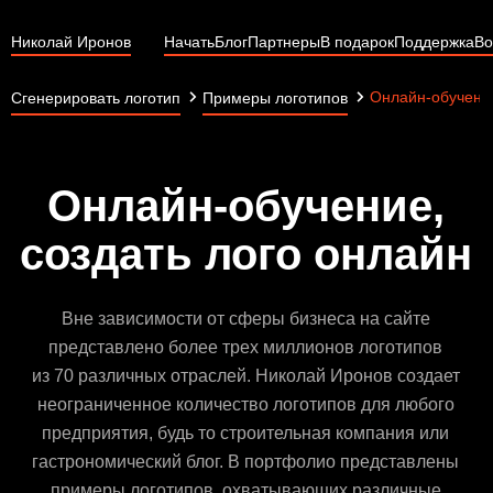
Николай Иронов
Начать
Блог
Партнеры
В подарок
Поддержка
Во
Онлайн-обучени
Сгенерировать логотип
Примеры логотипов
Онлайн-обучение,
создать лого онлайн
Вне зависимости от сферы бизнеса на сайте
представлено более трех миллионов логотипов
из 70 различных отраслей. Николай Иронов создает
неограниченное количество логотипов для любого
предприятия, будь то строительная компания или
гастрономический блог. В портфолио представлены
примеры логотипов, охватывающих различные