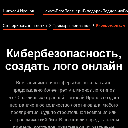
Николай Иронов
Начать
Блог
Партнеры
В подарок
Поддержка
Во
Кибербезопасно
Сгенерировать логотип
Примеры логотипов
Кибербезопасность,
создать лого онлайн
Вне зависимости от сферы бизнеса на сайте
представлено более трех миллионов логотипов
из 70 различных отраслей. Николай Иронов создает
неограниченное количество логотипов для любого
предприятия, будь то строительная компания или
гастрономический блог. В портфолио представлены
примеры логотипов, охватывающих различные