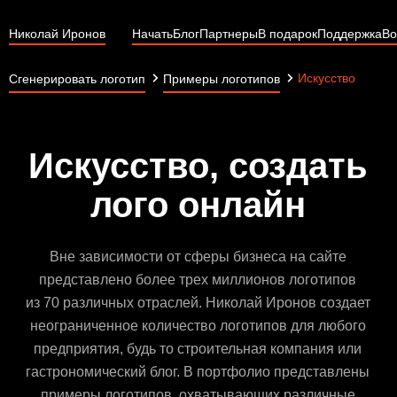
Николай Иронов
Начать
Блог
Партнеры
В подарок
Поддержка
Во
Искусство
Сгенерировать логотип
Примеры логотипов
Искусство, создать
лого онлайн
Вне зависимости от сферы бизнеса на сайте
представлено более трех миллионов логотипов
из 70 различных отраслей. Николай Иронов создает
неограниченное количество логотипов для любого
предприятия, будь то строительная компания или
гастрономический блог. В портфолио представлены
примеры логотипов, охватывающих различные