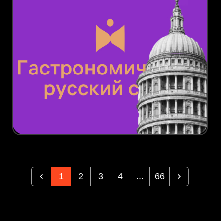
1
2
3
4
...
66