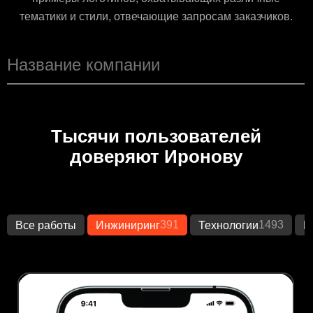
тематики и стили, отвечающие запросам заказчиков.
Тысячи пользователей
доверяют Иронову
391
1493
Все работы
Инжиниринг
Технологии
К