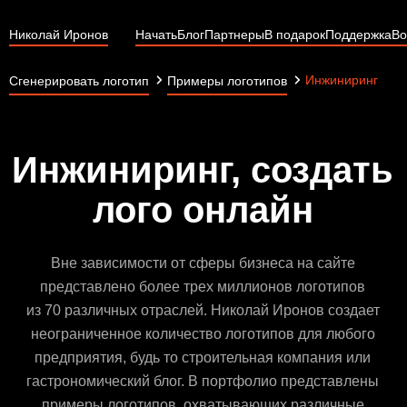
Николай Иронов
Начать
Блог
Партнеры
В подарок
Поддержка
Во
Инжиниринг
Сгенерировать логотип
Примеры логотипов
Инжиниринг, создать
лого онлайн
Вне зависимости от сферы бизнеса на сайте
представлено более трех миллионов логотипов
из 70 различных отраслей. Николай Иронов создает
неограниченное количество логотипов для любого
предприятия, будь то строительная компания или
гастрономический блог. В портфолио представлены
примеры логотипов, охватывающих различные