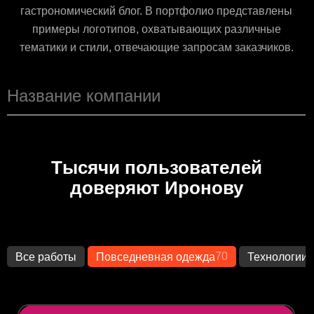
гастрономический блог. В портфолио представлены
примеры логотипов, охватывающих различные
тематики и стили, отвечающие запросам заказчиков.
Тысячи пользователей
доверяют Иронову
70
1
Все работы
Повседневная одежда
Технологии