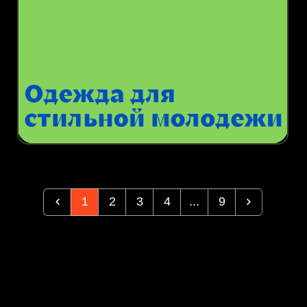
1
2
3
4
...
9