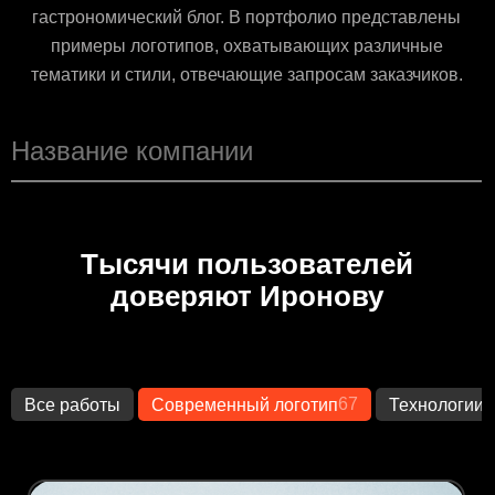
гастрономический блог. В портфолио представлены
примеры логотипов, охватывающих различные
тематики и стили, отвечающие запросам заказчиков.
Тысячи пользователей
доверяют Иронову
67
1
Все работы
Современный логотип
Технологии