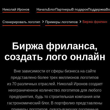
Николай Иронов
Начать
Блог
Партнеры
В подарок
Поддержка
Во
Биржа фриланс
Сгенерировать логотип
Примеры логотипов
Биржа фриланса,
создать лого онлайн
Вне зависимости от сферы бизнеса на сайте
представлено более трех миллионов логотипов
из 70 различных отраслей. Николай Иронов создает
неограниченное количество логотипов для любого
предприятия, будь то строительная компания или
гастрономический блог. В портфолио представлены
примеры логотипов, охватывающих различные