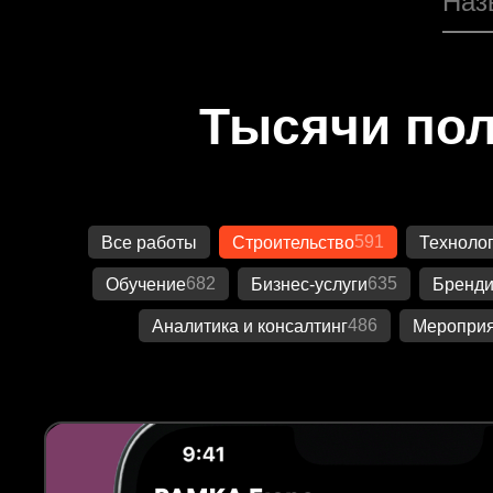
Тысячи пол
591
Все работы
Строительство
Техноло
682
635
Обучение
Бизнес-услуги
Бренди
486
Аналитика и консалтинг
Меропри