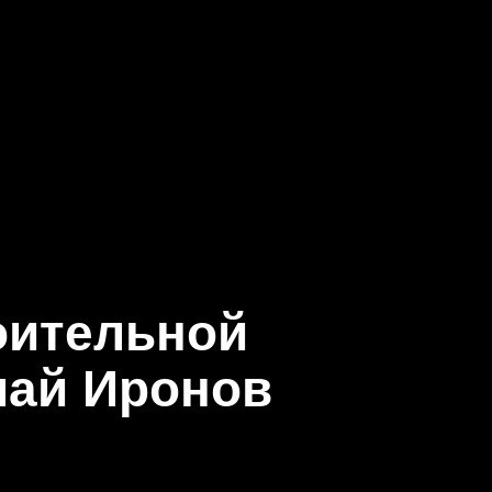
роительной
лай Иронов