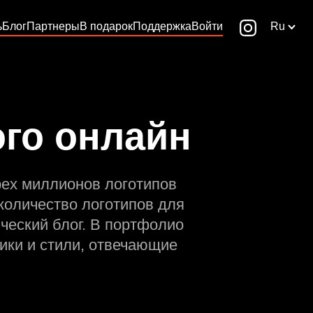
ь
Блог
Партнеры
В подарок
Поддержка
Войти
Ru
ого онлайн
рех миллионов логотипов
количество логотипов для
ческий блог. В портфолио
ики и стили, отвечающие