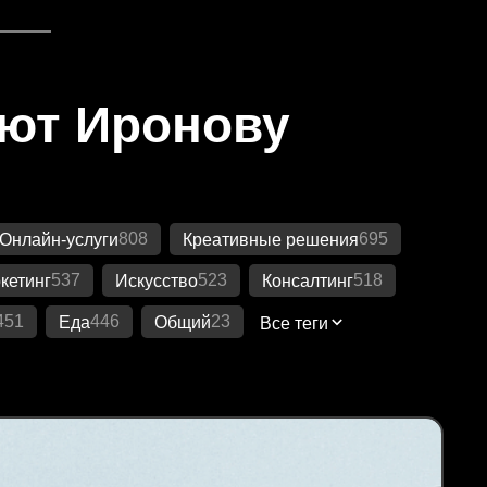
яют Иронову
808
695
Онлайн-услуги
Креативные решения
537
523
518
кетинг
Искусство
Консалтинг
451
446
23
Еда
Общий
Все теги