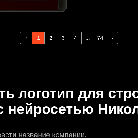
1
2
3
4
...
74
ть логотип для ст
с нейросетью Нико
вести название компании.