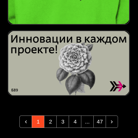
1
2
3
4
...
47