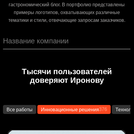
гастрономический блог. В портфолио представлены
примеры логотипов, охватывающих различные
тематики и стили, отвечающие запросам заказчиков.
Тысячи пользователей
доверяют Иронову
376
Все работы
Инновационные решения
Техноло