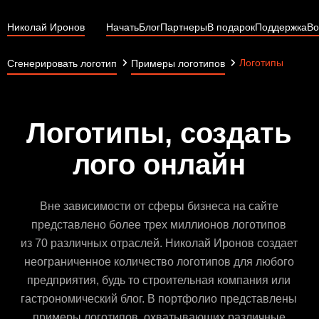
Николай Иронов
Начать
Блог
Партнеры
В подарок
Поддержка
Во
Логотипы
Сгенерировать логотип
Примеры логотипов
Логотипы, создать
лого онлайн
Вне зависимости от сферы бизнеса на сайте
представлено более трех миллионов логотипов
из 70 различных отраслей. Николай Иронов создает
неограниченное количество логотипов для любого
предприятия, будь то строительная компания или
гастрономический блог. В портфолио представлены
примеры логотипов, охватывающих различные