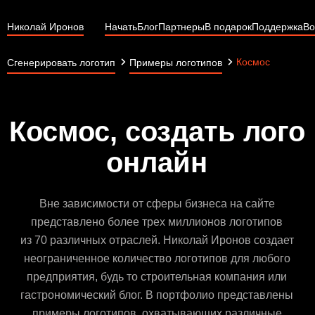
Николай Иронов
Начать
Блог
Партнеры
В подарок
Поддержка
Во
Космос
Сгенерировать логотип
Примеры логотипов
Космос, создать лого
онлайн
Вне зависимости от сферы бизнеса на сайте
представлено более трех миллионов логотипов
из 70 различных отраслей. Николай Иронов создает
неограниченное количество логотипов для любого
предприятия, будь то строительная компания или
гастрономический блог. В портфолио представлены
примеры логотипов, охватывающих различные