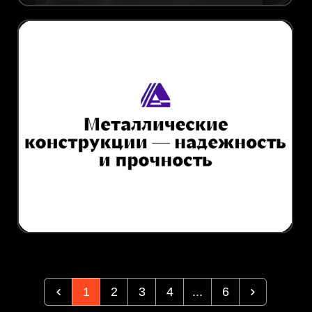
1
2
3
4
...
6