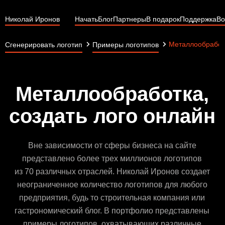
Николай Иронов
Начать
Блог
Партнеры
В подарок
Поддержка
Во
Металлообработ
Сгенерировать логотип
Примеры логотипов
Металлообработка,
создать лого онлайн
Вне зависимости от сферы бизнеса на сайте
представлено более трех миллионов логотипов
из 70 различных отраслей. Николай Иронов создает
неограниченное количество логотипов для любого
предприятия, будь то строительная компания или
гастрономический блог. В портфолио представлены
примеры логотипов, охватывающих различные