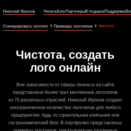
Николай Иронов
Начать
Блог
Партнеры
В подарок
Поддержка
Во
Чистота
Сгенерировать логотип
Примеры логотипов
Чистота, создать
лого онлайн
Вне зависимости от сферы бизнеса на сайте
представлено более трех миллионов логотипов
из 70 различных отраслей. Николай Иронов создает
неограниченное количество логотипов для любого
предприятия, будь то строительная компания или
гастрономический блог. В портфолио представлены
примеры логотипов, охватывающих различные