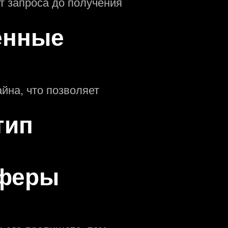
т запроса до получения
енные
йна, что позволяет
тип
сферы