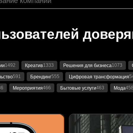
ьзователей довер
1492
1333
1073
ии
Креатив
Решения для бизнеса
591
555
5
ьство
Брендинг
Цифровая трансформация
86
466
463
45
Мероприятия
Бытовые услуги
Мода