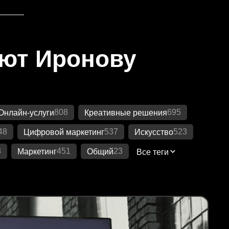
яют Иронову
808
695
Онлайн-услуги
Креативные решения
48
537
523
Цифровой маркетинг
Искусство
8
451
23
Маркетинг
Общий
Все теги