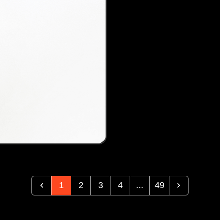
1
2
3
4
...
49