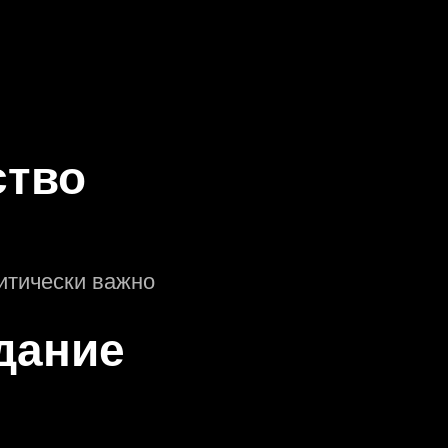
ство
итически важно
дание