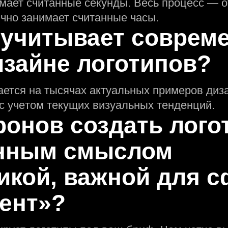
мает считанные секунды. Весь процесс — о
но занимает считанные часы.
 учитывает соврем
изайне логотипов?
ается на тысячах актуальных примеров диза
 с учeтом текущих визуальных тенденций.
ронов создать лого
eнным смыслом
икой, важной для 
ент»?