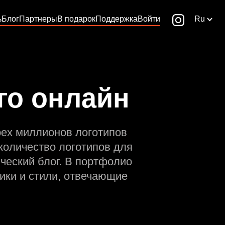
ь
Блог
Партнеры
В подарок
Поддержка
Войти
Ru
го онлайн
рех миллионов логотипов
количество логотипов для
ческий блог. В портфолио
ики и стили, отвечающие