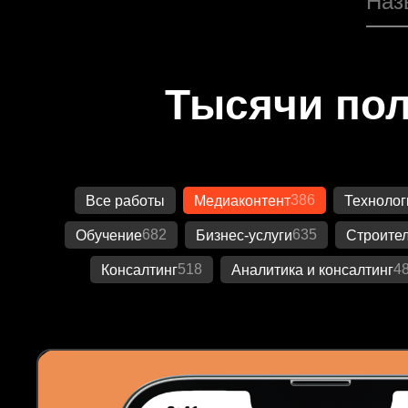
Тысячи пол
386
Все работы
Медиаконтент
Технолог
682
635
Обучение
Бизнес-услуги
Строител
518
4
Консалтинг
Аналитика и консалтинг