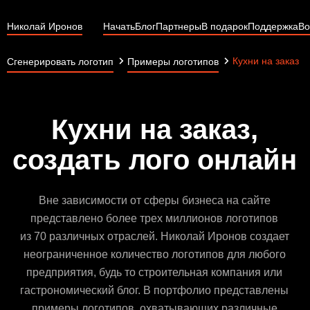
Николай Иронов
Начать
Блог
Партнеры
В подарок
Поддержка
Во
Кухни на заказ
Сгенерировать логотип
Примеры логотипов
Кухни на заказ,
создать лого онлайн
Вне зависимости от сферы бизнеса на сайте
представлено более трех миллионов логотипов
из 70 различных отраслей. Николай Иронов создает
неограниченное количество логотипов для любого
предприятия, будь то строительная компания или
гастрономический блог. В портфолио представлены
примеры логотипов, охватывающих различные