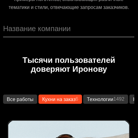
тематики и стили, отвечающие запросам заказчиков.
Тысячи пользователей
доверяют Иронову
6
1492
Все работы
Кухни на заказ
Технологии
К