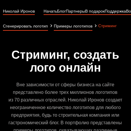
Николай Иронов
Начать
Блог
Партнеры
В подарок
Поддержка
Во
Стриминг
Сгенерировать логотип
Примеры логотипов
Стриминг, создать
лого онлайн
Вне зависимости от сферы бизнеса на сайте
представлено более трех миллионов логотипов
из 70 различных отраслей. Николай Иронов создает
неограниченное количество логотипов для любого
предприятия, будь то строительная компания или
гастрономический блог. В портфолио представлены
примеры логотипов, охватывающих различные