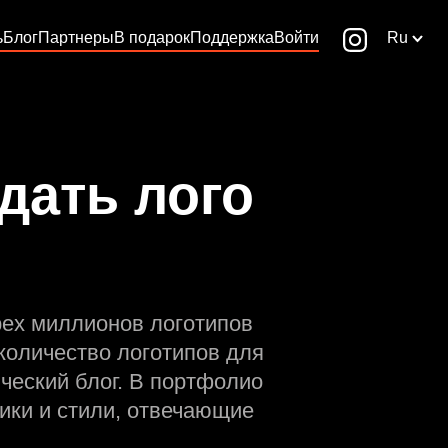
ь
Блог
Партнеры
В подарок
Поддержка
Войти
Ru
дать лого
рех миллионов логотипов
количество логотипов для
ческий блог. В портфолио
ики и стили, отвечающие