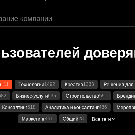
ьзователей довер
11
1492
1333
лы
Технологии
Креатив
Решения для 
682
635
591
Бизнес-услуги
Строительство
Бренди
518
486
Консалтинг
Аналитика и консалтинг
Меропр
451
23
Маркетинг
Общий
Все теги