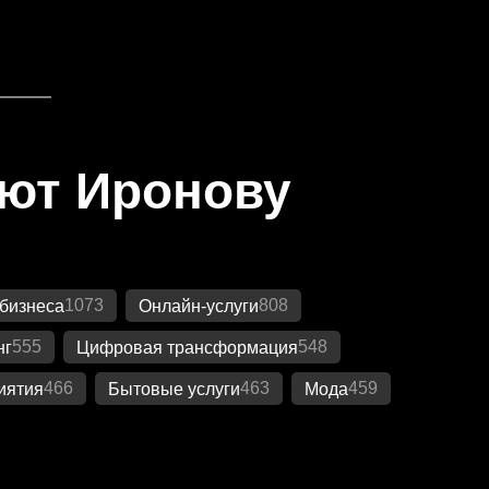
яют Иронову
1073
808
бизнеса
Онлайн-услуги
555
548
нг
Цифровая трансформация
466
463
459
иятия
Бытовые услуги
Мода