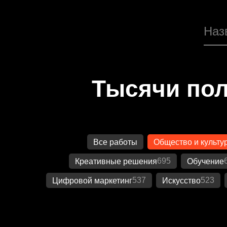
Тысячи пол
Все работы
Общество и культу
695
Креативные решения
Обучение
537
523
Цифровой маркетинг
Искусство