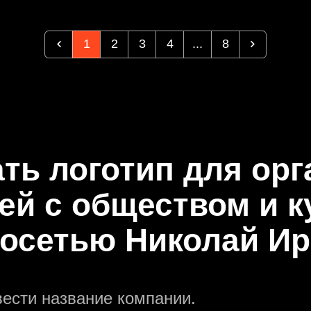
1
2
3
4
...
8
ать логотип для орг
й с обществом и к
осетью Николай И
вести название компании.