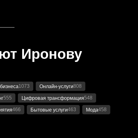
яют Иронову
1073
808
бизнеса
Онлайн-услуги
555
548
нг
Цифровая трансформация
466
463
458
иятия
Бытовые услуги
Мода