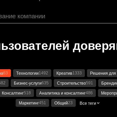
ьзователей довер
63
1492
1333
ра
Технологии
Креатив
Решения для 
682
635
591
Бизнес-услуги
Строительство
Бренди
518
486
Консалтинг
Аналитика и консалтинг
Меропр
451
23
Маркетинг
Общий
Все теги