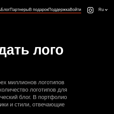
ь
Блог
Партнеры
В подарок
Поддержка
Войти
Ru
дать лого
рех миллионов логотипов
количество логотипов для
ческий блог. В портфолио
ики и стили, отвечающие