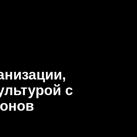
анизации,
ультурой с
ронов