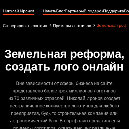
Николай Иронов
Начать
Блог
Партнеры
В подарок
Поддержка
Во
Земельная реф
Сгенерировать логотип
Примеры логотипов
Земельная реформа,
создать лого онлайн
Вне зависимости от сферы бизнеса на сайте
представлено более трех миллионов логотипов
из 70 различных отраслей. Николай Иронов создает
неограниченное количество логотипов для любого
предприятия, будь то строительная компания или
гастрономический блог. В портфолио представлены
примеры логотипов, охватывающих различные