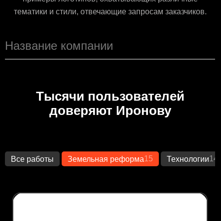
тематики и стили, отвечающие запросам заказчиков.
Тысячи пользователей
доверяют Иронову
15
14
Все работы
Земельная реформа
Технологии