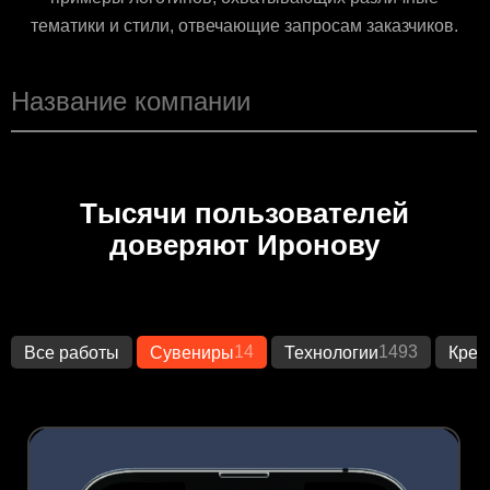
тематики и стили, отвечающие запросам заказчиков.
Тысячи пользователей
доверяют Иронову
14
1493
Все работы
Сувениры
Технологии
Креа