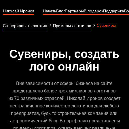
Николай Иронов
Начать
Блог
Партнеры
В подарок
Поддержка
Во
Сувениры
Сгенерировать логотип
Примеры логотипов
Сувениры, создать
лого онлайн
Вне зависимости от сферы бизнеса на сайте
представлено более трех миллионов логотипов
из 70 различных отраслей. Николай Иронов создает
неограниченное количество логотипов для любого
предприятия, будь то строительная компания или
гастрономический блог. В портфолио представлены
примеры логотипов, охватывающих различные