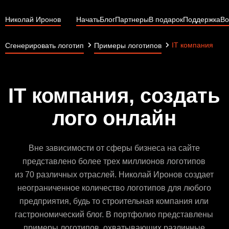
Николай Иронов
Начать
Блог
Партнеры
В подарок
Поддержка
Во
IT компания
Сгенерировать логотип
Примеры логотипов
IT компания, создать
лого онлайн
Вне зависимости от сферы бизнеса на сайте
представлено более трех миллионов логотипов
из 70 различных отраслей. Николай Иронов создает
неограниченное количество логотипов для любого
предприятия, будь то строительная компания или
гастрономический блог. В портфолио представлены
примеры логотипов, охватывающих различные