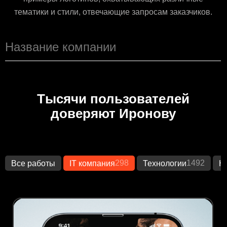
тематики и стили, отвечающие запросам заказчиков.
Тысячи пользователей
доверяют Иронову
298
1492
Все работы
IT компания
Технологии
К