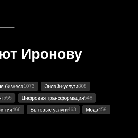
яют Иронову
1073
808
я бизнеса
Онлайн-услуги
555
548
нг
Цифровая трансформация
466
463
459
иятия
Бытовые услуги
Мода