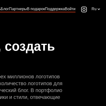
ь
Блог
Партнеры
В подарок
Поддержка
Войти
Ru
 создать
рех миллионов логотипов
количество логотипов для
ческий блог. В портфолио
ики и стили, отвечающие