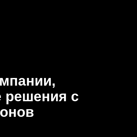
омпании,
 решения с
ронов