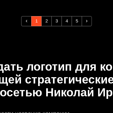
1
2
3
4
5
дать логотип для к
щей стратегические
осетью Николай И