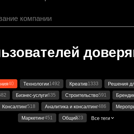
ьзователей довер
40
1492
1333
ения
Технологии
Креатив
Решения дл
682
635
591
Бизнес-услуги
Строительство
Бренди
518
486
Консалтинг
Аналитика и консалтинг
Меропр
451
23
Маркетинг
Общий
Все теги