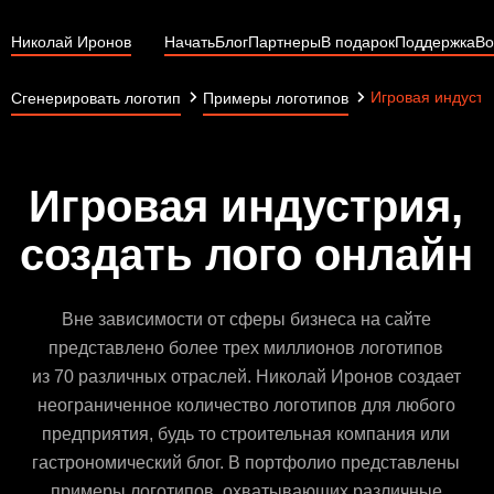
Николай Иронов
Начать
Блог
Партнеры
В подарок
Поддержка
Во
Игровая индустр
Сгенерировать логотип
Примеры логотипов
Игровая индустрия,
создать лого онлайн
Вне зависимости от сферы бизнеса на сайте
представлено более трех миллионов логотипов
из 70 различных отраслей. Николай Иронов создает
неограниченное количество логотипов для любого
предприятия, будь то строительная компания или
гастрономический блог. В портфолио представлены
примеры логотипов, охватывающих различные