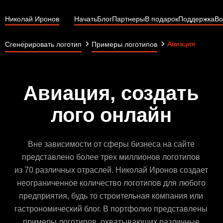
Николай Иронов
Начать
Блог
Партнеры
В подарок
Поддержка
Во
Авиация
Сгенерировать логотип
Примеры логотипов
Авиация, создать
лого онлайн
Вне зависимости от сферы бизнеса на сайте
представлено более трех миллионов логотипов
из 70 различных отраслей. Николай Иронов создает
неограниченное количество логотипов для любого
предприятия, будь то строительная компания или
гастрономический блог. В портфолио представлены
примеры логотипов, охватывающих различные