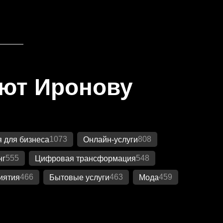
яют Иронову
1073
808
 для бизнеса
Онлайн-услуги
555
548
нг
Цифровая трансформация
466
463
459
иятия
Бытовые услуги
Мода