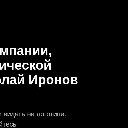
омпании,
ической
олай Иронов
 видеть на логотипе.
йтесь