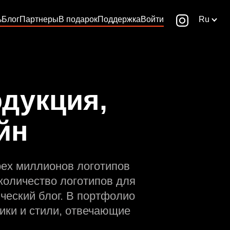
ь
Блог
Партнеры
В подарок
Поддержка
Войти
Ru
дукция,
йн
рех миллионов логотипов
количество логотипов для
ческий блог. В портфолио
ики и стили, отвечающие