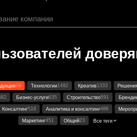
ьзователей довер
16
1492
1333
одукция
Технологии
Креатив
Решения
682
635
591
Бизнес-услуги
Строительство
Бренди
518
486
Консалтинг
Аналитика и консалтинг
Меропр
451
23
Маркетинг
Общий
Все теги