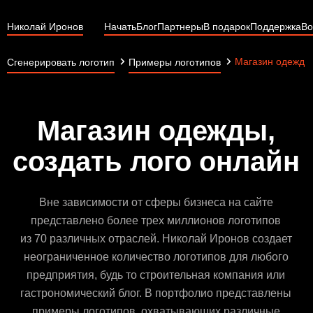
Николай Иронов
Начать
Блог
Партнеры
В подарок
Поддержка
Во
Магазин одежды
Сгенерировать логотип
Примеры логотипов
Магазин одежды,
создать лого онлайн
Вне зависимости от сферы бизнеса на сайте
представлено более трех миллионов логотипов
из 70 различных отраслей. Николай Иронов создает
неограниченное количество логотипов для любого
предприятия, будь то строительная компания или
гастрономический блог. В портфолио представлены
примеры логотипов, охватывающих различные