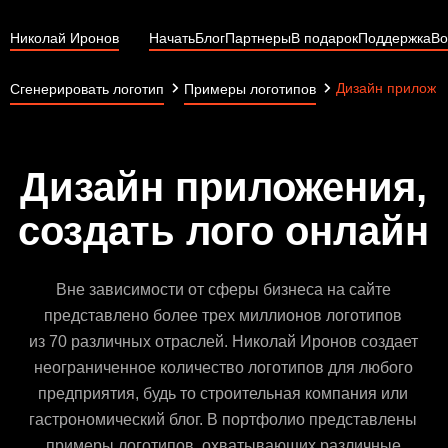
Николай Иронов
Начать
Блог
Партнеры
В подарок
Поддержка
Во
Дизайн приложе
Сгенерировать логотип
Примеры логотипов
Дизайн приложения,
создать лого онлайн
Вне зависимости от сферы бизнеса на сайте
представлено более трех миллионов логотипов
из 70 различных отраслей. Николай Иронов создает
неограниченное количество логотипов для любого
предприятия, будь то строительная компания или
гастрономический блог. В портфолио представлены
примеры логотипов, охватывающих различные