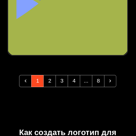
1
2
3
4
...
8
Как создать логотип для