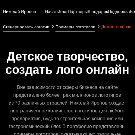
Николай Иронов
Начать
Блог
Партнеры
В подарок
Поддержка
Во
Детское творчес
Сгенерировать логотип
Примеры логотипов
Детское творчество,
создать лого онлайн
Вне зависимости от сферы бизнеса на сайте
представлено более трех миллионов логотипов
из 70 различных отраслей. Николай Иронов создает
неограниченное количество логотипов для любого
предприятия, будь то строительная компания или
гастрономический блог. В портфолио представлены
примеры логотипов, охватывающих различные