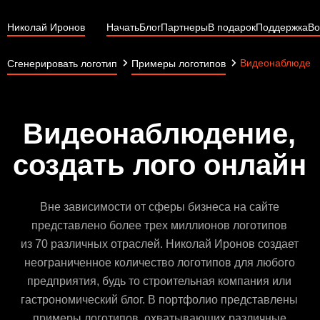
Николай Иронов
Начать
Блог
Партнеры
В подарок
Поддержка
Во
Видеонаблюден
Сгенерировать логотип
Примеры логотипов
Видеонаблюдение,
создать лого онлайн
Вне зависимости от сферы бизнеса на сайте
представлено более трех миллионов логотипов
из 70 различных отраслей. Николай Иронов создает
неограниченное количество логотипов для любого
предприятия, будь то строительная компания или
гастрономический блог. В портфолио представлены
примеры логотипов, охватывающих различные