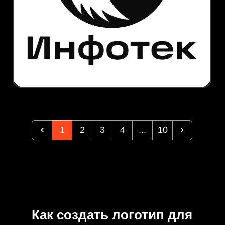
1
2
3
4
...
10
Как создать логотип для