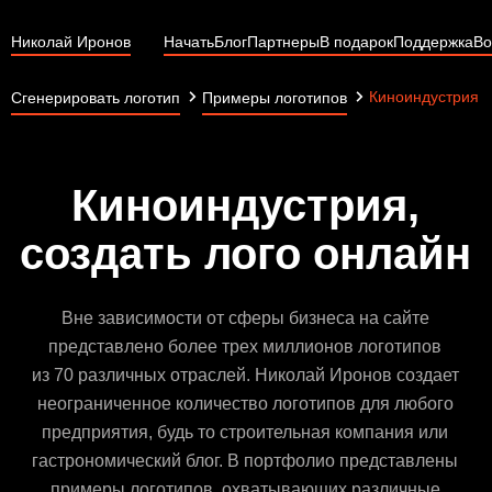
Николай Иронов
Начать
Блог
Партнеры
В подарок
Поддержка
Во
Киноиндустрия
Сгенерировать логотип
Примеры логотипов
Киноиндустрия,
создать лого онлайн
Вне зависимости от сферы бизнеса на сайте
представлено более трех миллионов логотипов
из 70 различных отраслей. Николай Иронов создает
неограниченное количество логотипов для любого
предприятия, будь то строительная компания или
гастрономический блог. В портфолио представлены
примеры логотипов, охватывающих различные