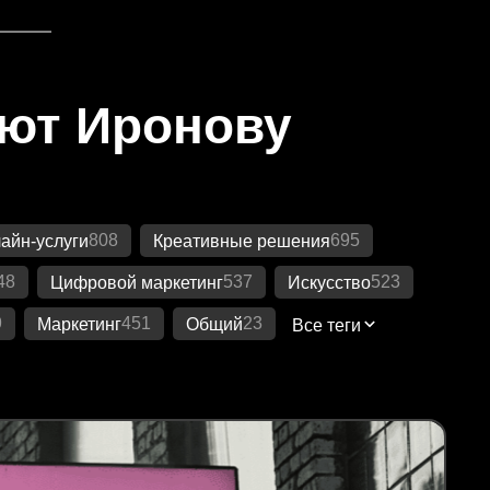
яют Иронову
808
695
айн-услуги
Креативные решения
48
537
523
Цифровой маркетинг
Искусство
9
451
23
Маркетинг
Общий
Все теги