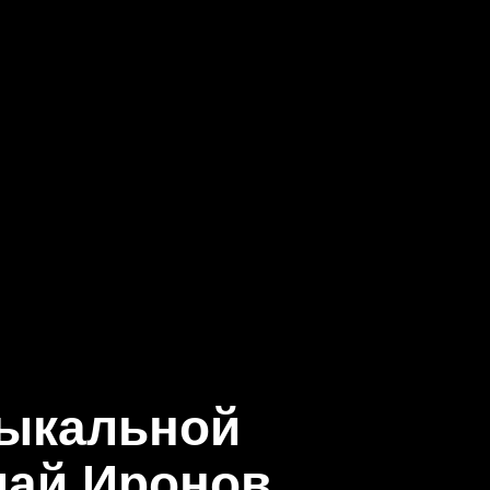
зыкальной
лай Иронов