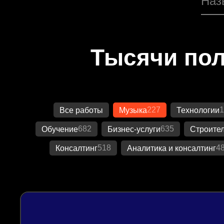
Тысячи пол
227
1
Все работы
Музыка
Технологии
682
635
Обучение
Бизнес-услуги
Строител
518
4
Консалтинг
Аналитика и консалтинг