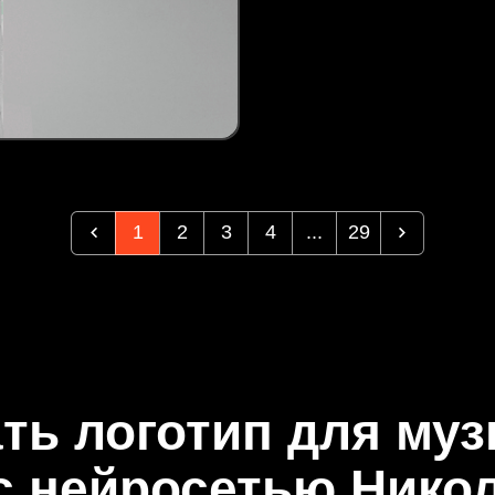
1
2
3
4
...
29
ать логотип для му
с нейросетью Нико