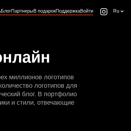
ь
Блог
Партнеры
В подарок
Поддержка
Войти
Ru
онлайн
рех миллионов логотипов
количество логотипов для
ческий блог. В портфолио
ики и стили, отвечающие