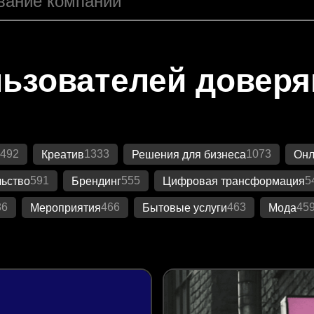
ьзователей довер
492
1333
1073
Креатив
Решения для бизнеса
Онл
591
555
5
ьство
Брендинг
Цифровая трансформация
86
466
463
45
Мероприятия
Бытовые услуги
Мода