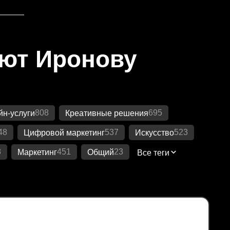
яют Иронову
808
695
н-услуги
Креативные решения
48
537
523
Цифровой маркетинг
Искусство
8
451
23
Маркетинг
Общий
Все теги