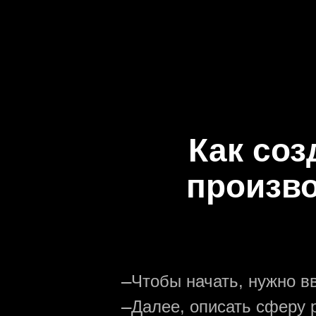
Как соз
произво
—
Чтобы начать, нужно в
—
Далее, описать сферу р