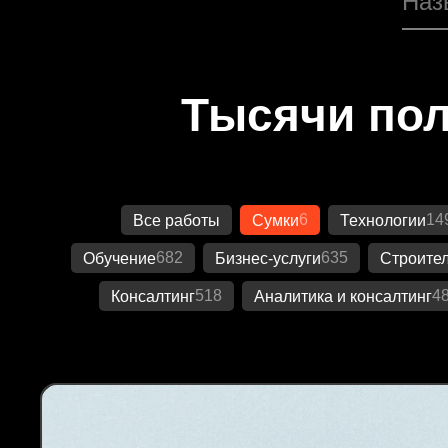
Тысячи пол
6
14
Все работы
Сумки
Технологии
682
635
Обучение
Бизнес-услуги
Строител
518
4
Консалтинг
Аналитика и консалтинг