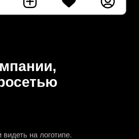
омпании,
йросетью
 видеть на логотипе.