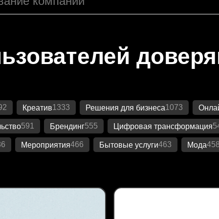
ьзователей довер
92
1333
1073
Креатив
Решения для бизнеса
Онлай
591
555
5
ьство
Брендинг
Цифровая трансформация
86
466
463
45
Мероприятия
Бытовые услуги
Мода