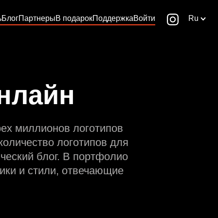
ь
Блог
Партнеры
В подарок
Поддержка
Войти
Ru
онлайн
рех миллионов логотипов
количество логотипов для
ческий блог. В портфолио
ики и стили, отвечающие