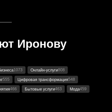
яют Иронову
1073
808
бизнеса
Онлайн-услуги
555
548
нг
Цифровая трансформация
466
463
459
иятия
Бытовые услуги
Мода