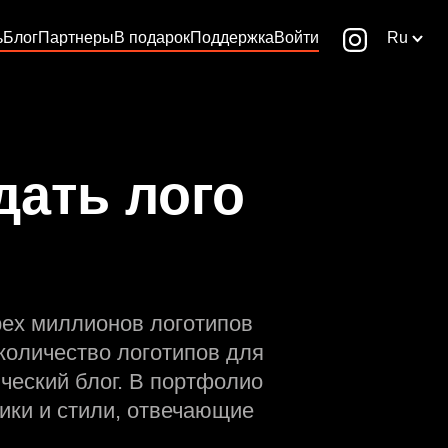
ь
Блог
Партнеры
В подарок
Поддержка
Войти
Ru
дать лого
рех миллионов логотипов
количество логотипов для
ческий блог. В портфолио
ики и стили, отвечающие