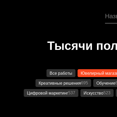
Тысячи пол
Все работы
Ювелирный магаз
695
Креативные решения
Обучение
537
523
Цифровой маркетинг
Искусство