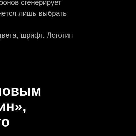
ронов сгенерирует
анется лишь выбрать
вета, шрифт. Логотип
оновым
ин»,
го