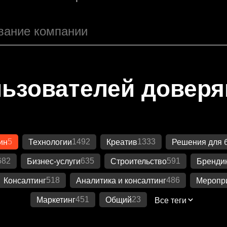
ьзователей довер
5
1492
1333
ин
Технологии
Креатив
Решения для 
682
635
591
Бизнес-услуги
Строительство
Бренди
518
486
Консалтинг
Аналитика и консалтинг
Меропр
451
23
Маркетинг
Общий
Все теги