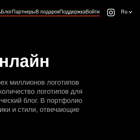
ь
Блог
Партнеры
В подарок
Поддержка
Войти
Ru
онлайн
рех миллионов логотипов
количество логотипов для
ческий блог. В портфолио
ики и стили, отвечающие