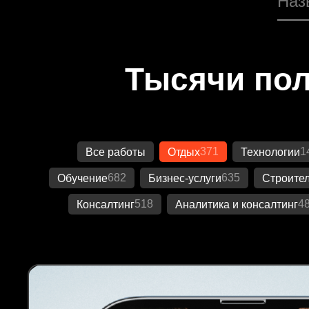
Тысячи пол
371
1
Все работы
Отдых
Технологии
682
635
Обучение
Бизнес-услуги
Строител
518
4
Консалтинг
Аналитика и консалтинг