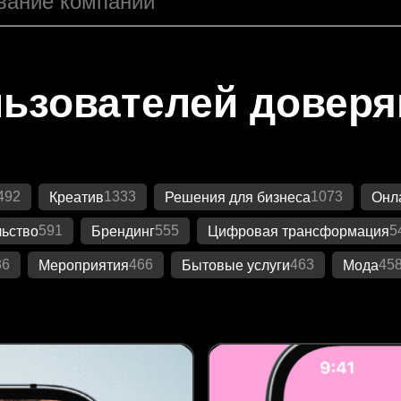
ьзователей довер
492
1333
1073
Креатив
Решения для бизнеса
Онл
591
555
5
ьство
Брендинг
Цифровая трансформация
86
466
463
45
Мероприятия
Бытовые услуги
Мода