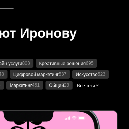
яют Иронову
808
695
айн-услуги
Креативные решения
48
537
523
Цифровой маркетинг
Искусство
8
451
23
Маркетинг
Общий
Все теги