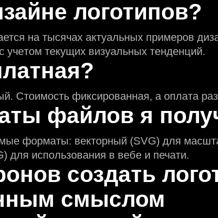
изайне логотипов?
ается на тысячах актуальных примеров диза
 с учeтом текущих визуальных тенденций.
платная?
ый. Стоимость фиксированная, а оплата раз
аты файлов я полу
имые форматы: векторный (SVG) для масшт
) для использования в вебе и печати.
ронов создать лого
eнным смыслом