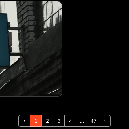
1
2
3
4
...
47