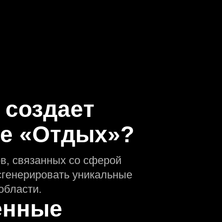
 создаeт
ре «Отдых»?
в, связанных со сферой
сгенерировать уникальные
области.
енные