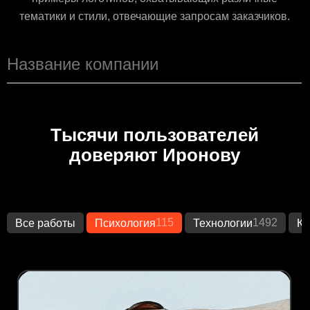
тематики и стили, отвечающие запросам заказчиков.
Тысячи пользователей
доверяют Иронову
115
1492
Все работы
Психология
Технологии
Кр