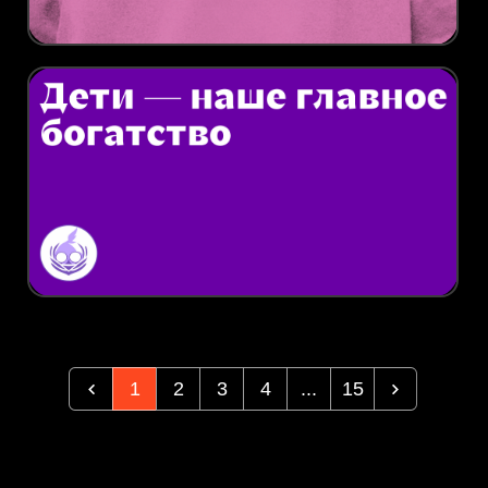
1
2
3
4
...
15