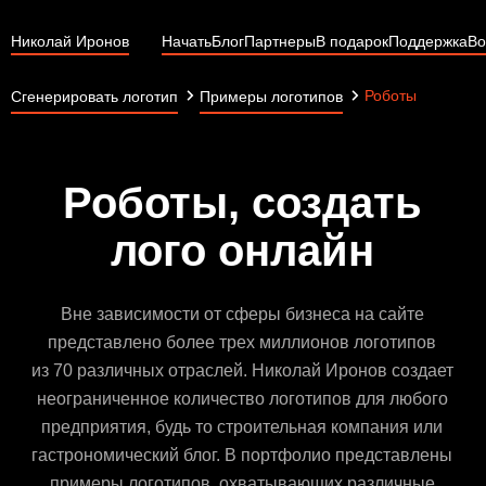
Николай Иронов
Начать
Блог
Партнеры
В подарок
Поддержка
Во
Роботы
Сгенерировать логотип
Примеры логотипов
Роботы, создать
лого онлайн
Вне зависимости от сферы бизнеса на сайте
представлено более трех миллионов логотипов
из 70 различных отраслей. Николай Иронов создает
неограниченное количество логотипов для любого
предприятия, будь то строительная компания или
гастрономический блог. В портфолио представлены
примеры логотипов, охватывающих различные