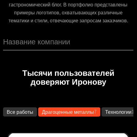
гастрономический блог. В портфолио представлены
примеры логотипов, охватывающих различные
тематики и стили, отвечающие запросам заказчиков.
Тысячи пользователей
доверяют Иронову
7
14
Все работы
Драгоценные металлы
Технологии