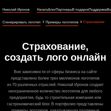
Николай Иронов
Начать
Блог
Партнеры
В подарок
Поддержка
Во
Страхование
Сгенерировать логотип
Примеры логотипов
Страхование,
создать лого онлайн
Вне зависимости от сферы бизнеса на сайте
представлено более трех миллионов логотипов
из 70 различных отраслей. Николай Иронов создает
неограниченное количество логотипов для любого
предприятия, будь то строительная компания или
гастрономический блог. В портфолио представлены
примеры логотипов, охватывающих различные