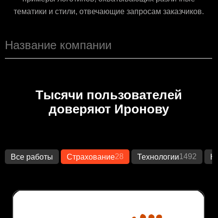
тематики и стили, отвечающие запросам заказчиков.
Тысячи пользователей
доверяют Иронову
28
1492
Все работы
Страхование
Технологии
К