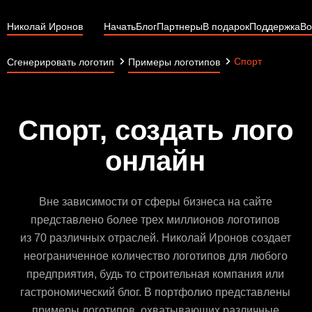
Николай Иронов
Начать
Блог
Партнеры
В подарок
Поддержка
Во
Спорт
Сгенерировать логотип
Примеры логотипов
Спорт, создать лого
онлайн
Вне зависимости от сферы бизнеса на сайте
представлено более трех миллионов логотипов
из 70 различных отраслей. Николай Иронов создает
неограниченное количество логотипов для любого
предприятия, будь то строительная компания или
гастрономический блог. В портфолио представлены
примеры логотипов, охватывающих различные