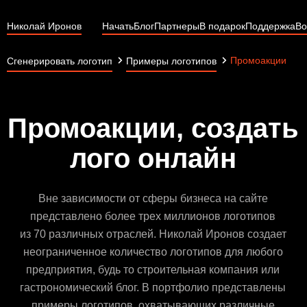
Николай Иронов
Начать
Блог
Партнеры
В подарок
Поддержка
Во
Промоакции
Сгенерировать логотип
Примеры логотипов
Промоакции, создать
лого онлайн
Вне зависимости от сферы бизнеса на сайте
представлено более трех миллионов логотипов
из 70 различных отраслей. Николай Иронов создает
неограниченное количество логотипов для любого
предприятия, будь то строительная компания или
гастрономический блог. В портфолио представлены
примеры логотипов, охватывающих различные