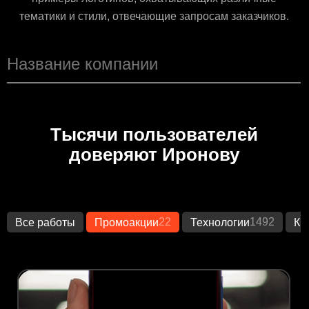
тематики и стили, отвечающие запросам заказчиков.
Тысячи пользователей
доверяют Иронову
22
1492
Все работы
Промоакции
Технологии
Кр