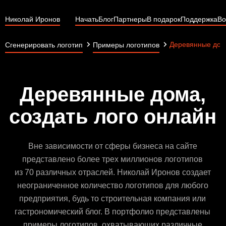
Николай Иронов
Начать
Блог
Партнеры
В подарок
Поддержка
Во
Деревянные дом
Сгенерировать логотип
Примеры логотипов
Деревянные дома,
создать лого онлайн
Вне зависимости от сферы бизнеса на сайте
представлено более трех миллионов логотипов
из 70 различных отраслей. Николай Иронов создает
неограниченное количество логотипов для любого
предприятия, будь то строительная компания или
гастрономический блог. В портфолио представлены
примеры логотипов, охватывающих различные