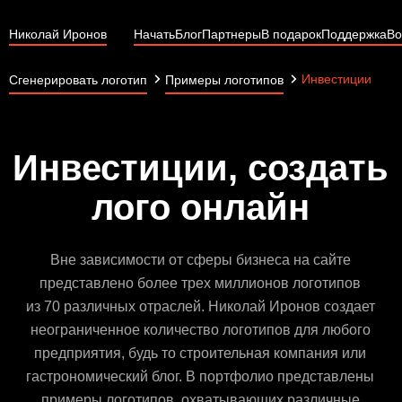
Николай Иронов
Начать
Блог
Партнеры
В подарок
Поддержка
Во
Инвестиции
Сгенерировать логотип
Примеры логотипов
Инвестиции, создать
лого онлайн
Вне зависимости от сферы бизнеса на сайте
представлено более трех миллионов логотипов
из 70 различных отраслей. Николай Иронов создает
неограниченное количество логотипов для любого
предприятия, будь то строительная компания или
гастрономический блог. В портфолио представлены
примеры логотипов, охватывающих различные