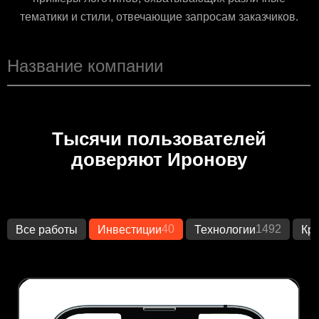
тематики и стили, отвечающие запросам заказчиков.
Тысячи пользователей
доверяют Иронову
40
1492
Все работы
Инвестиции
Технологии
Кр