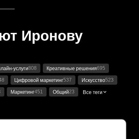
яют Иронову
808
695
лайн-услуги
Креативные решения
48
537
523
Цифровой маркетинг
Искусство
8
451
23
Маркетинг
Общий
Все теги