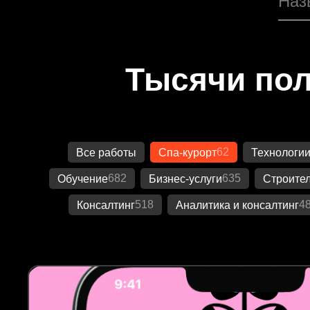
Тысячи пол
62
Все работы
Спа-курорт
Технологи
682
635
Обучение
Бизнес-услуги
Строител
518
4
Консалтинг
Аналитика и консалтинг