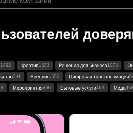
ьзователей довер
1492
1333
1073
и
Креатив
Решения для бизнеса
Он
591
555
5
ьство
Брендинг
Цифровая трансформация
86
466
463
45
Мероприятия
Бытовые услуги
Мода