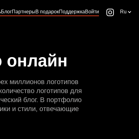
ь
Блог
Партнеры
В подарок
Поддержка
Войти
Ru
о онлайн
рех миллионов логотипов
количество логотипов для
ческий блог. В портфолио
ики и стили, отвечающие