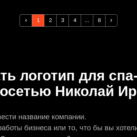
1
2
3
4
...
8
ть логотип для спа
осетью Николай И
вести название компании.
аботы бизнеса или то, что бы вы хотели