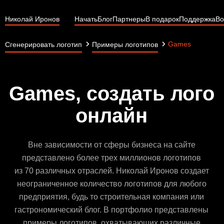
Николай Иронов
Начать
Блог
Партнеры
В подарок
Поддержка
Во
Games
Сгенерировать логотип
Примеры логотипов
Games, создать лого
онлайн
Вне зависимости от сферы бизнеса на сайте
представлено более трех миллионов логотипов
из 70 различных отраслей. Николай Иронов создает
неограниченное количество логотипов для любого
предприятия, будь то строительная компания или
гастрономический блог. В портфолио представлены
примеры логотипов, охватывающих различные