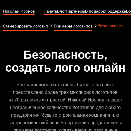
Николай Иронов
Начать
Блог
Партнеры
В подарок
Поддержка
Во
Безопасность
Сгенерировать логотип
Примеры логотипов
Безопасность,
создать лого онлайн
Вне зависимости от сферы бизнеса на сайте
представлено более трех миллионов логотипов
из 70 различных отраслей. Николай Иронов создает
неограниченное количество логотипов для любого
предприятия, будь то строительная компания или
гастрономический блог. В портфолио представлены
примеры логотипов, охватывающих различные