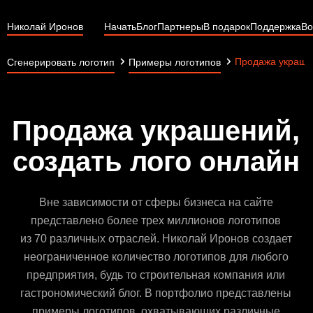
Николай Иронов
Начать
Блог
Партнеры
В подарок
Поддержка
Во
Продажа украше
Сгенерировать логотип
Примеры логотипов
Продажа украшений,
создать лого онлайн
Вне зависимости от сферы бизнеса на сайте
представлено более трех миллионов логотипов
из 70 различных отраслей. Николай Иронов создает
неограниченное количество логотипов для любого
предприятия, будь то строительная компания или
гастрономический блог. В портфолио представлены
примеры логотипов, охватывающих различные