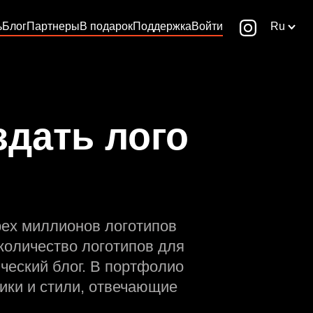
ь
Блог
Партнеры
В подарок
Поддержка
Войти
Ru
здать лого
рех миллионов логотипов
количество логотипов для
ческий блог. В портфолио
ики и стили, отвечающие