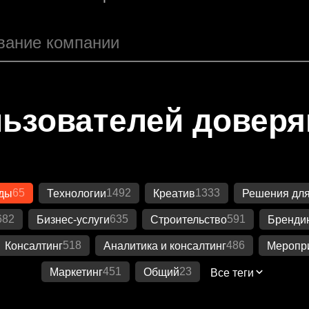
ьзователей довер
65
1492
1333
ды
Технологии
Креатив
Решения для
682
635
591
Бизнес-услуги
Строительство
Бренди
518
486
Консалтинг
Аналитика и консалтинг
Меропр
451
23
Маркетинг
Общий
Все теги