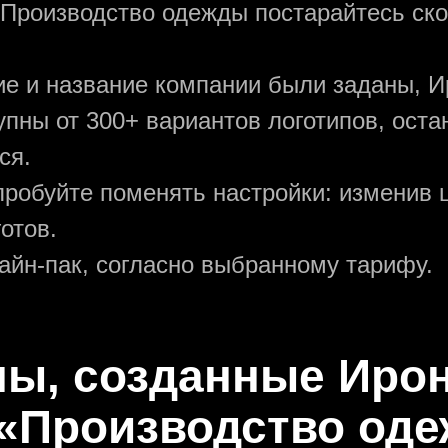
 Производство одежды постарайтесь ск
ние и название компании были заданы, И
упны от 300+ вариантов логотипов, ост
ся.
пробуйте поменять настройки: изменив ц
отов.
зайн-пак, согласно выбранному тарифу.
пы, созданные Ир
«Производство оде