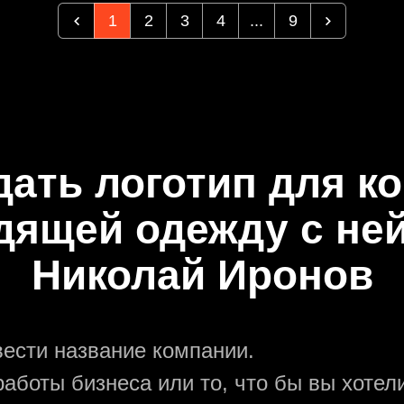
1
2
3
4
...
9
дать логотип для к
дящей одежду с не
Николай Иронов
вести название компании.
аботы бизнеса или то, что бы вы хотели