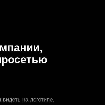
омпании,
йросетью
 видеть на логотипе.