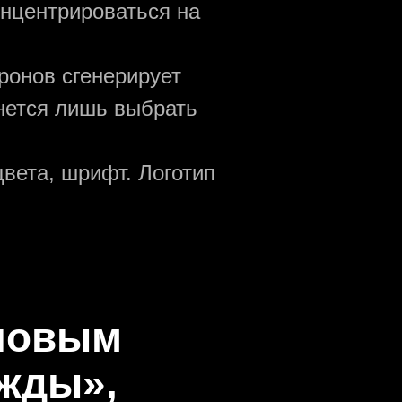
онцентрироваться на
ронов сгенерирует
анется лишь выбрать
вета, шрифт. Логотип
оновым
жды»,