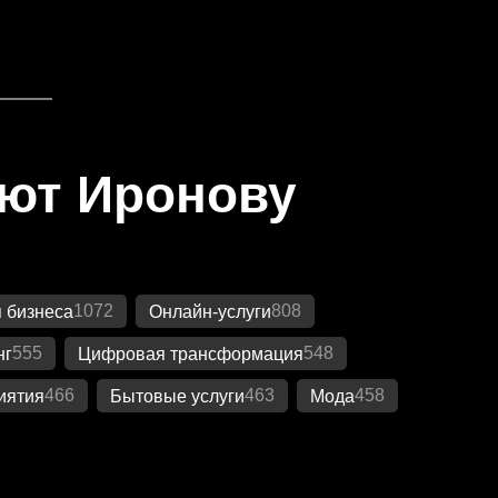
яют Иронову
1072
808
 бизнеса
Онлайн-услуги
555
548
нг
Цифровая трансформация
466
463
458
иятия
Бытовые услуги
Мода