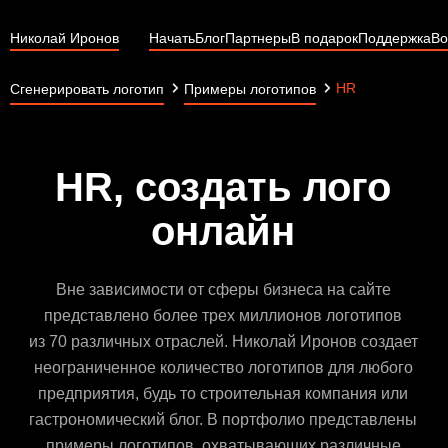
Николай Иронов
Начать
Блог
Партнеры
В подарок
Поддержка
Во
HR
Сгенерировать логотип
Примеры логотипов
HR, создать лого
онлайн
Вне зависимости от сферы бизнеса на сайте
представлено более трех миллионов логотипов
из 70 различных отраслей. Николай Иронов создает
неограниченное количество логотипов для любого
предприятия, будь то строительная компания или
гастрономический блог. В портфолио представлены
примеры логотипов, охватывающих различные