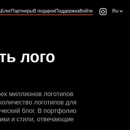
ь
Блог
Партнеры
В подарок
Поддержка
Войти
Ru
ть лого
рех миллионов логотипов
количество логотипов для
ческий блог. В портфолио
ики и стили, отвечающие