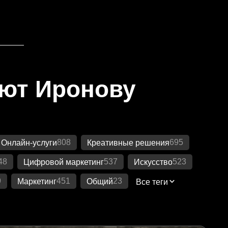
яют Иронову
808
695
Онлайн-услуги
Креативные решения
48
537
523
Цифровой маркетинг
Искусство
9
451
23
Маркетинг
Общий
Все теги