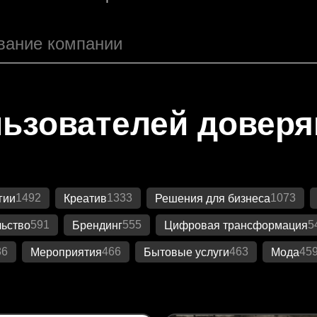
ьзователей довер
1492
1333
1073
гии
Креатив
Решения для бизнеса
591
555
5
ьство
Брендинг
Цифровая трансформация
86
466
463
45
Мероприятия
Бытовые услуги
Мода