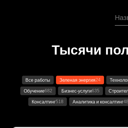
Тысячи пол
24
Все работы
Зеленая энергия
Техноло
682
635
Обучение
Бизнес-услуги
Строител
518
4
Консалтинг
Аналитика и консалтинг